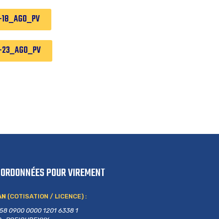
-18_AGO_PV
-23_AGO_PV
OORDONNÉES POUR VIREMENT
AN
(COTISATION / LICENCE) :
58 0900 0000 1201 6338 1